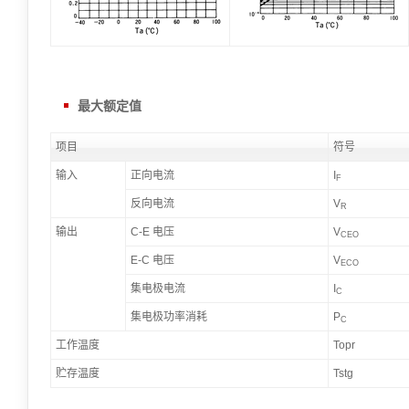
最大额定值
项目
符号
输入
正向电流
I
F
反向电流
V
R
输出
C-E 电压
V
CEO
E-C 电压
V
ECO
集电极电流
I
C
集电极功率消耗
P
C
工作温度
Topr
贮存温度
Tstg