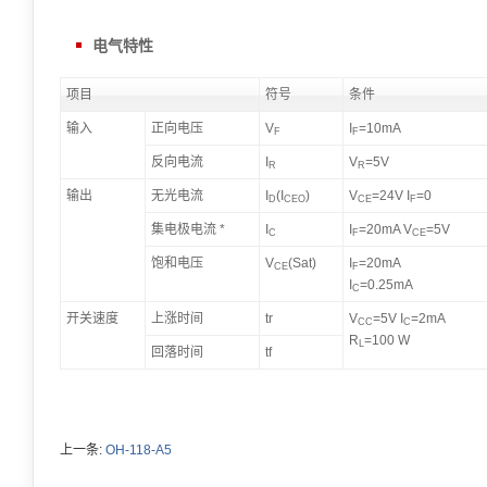
电气特性
项目
符号
条件
输入
正向电压
V
I
=10mA
F
F
反向电流
I
V
=5V
R
R
输出
无光电流
I
(I
)
V
=24V I
=0
D
CEO
CE
F
集电极电流 *
I
I
=20mA V
=5V
C
F
CE
饱和电压
V
(Sat)
I
=20mA
CE
F
I
=0.25mA
C
开关速度
上涨时间
tr
V
=5V I
=2mA
CC
C
R
=100 W
L
回落时间
tf
上一条:
OH-118-A5