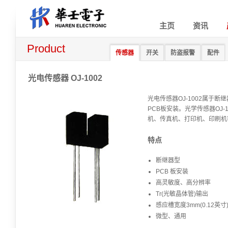
主页
资讯
Product
传感器
开关
防盗报警
配件
光电传感器 OJ-1002
光电传感器OJ-1002属于断继
PCB板安装。光学传感器OJ-
机、传真机、打印机、印刷机
特点
断继器型
PCB 板安装
高灵敏度、高分辨率
Tr(光敏晶体管)输出
感应槽宽度3mm(0.12英寸
微型、通用