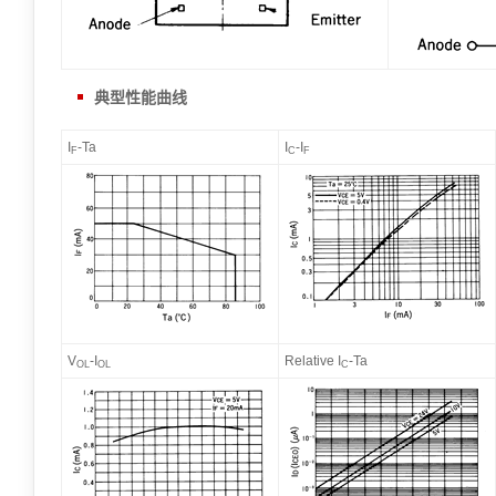
典型性能曲线
I
-Ta
I
-I
F
C
F
V
-I
Relative I
-Ta
OL
OL
C