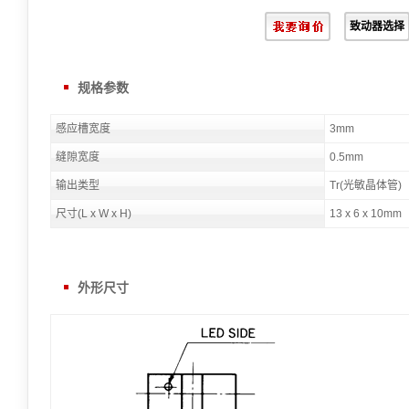
致动器选择
规格参数
感应槽宽度
3mm
缝隙宽度
0.5mm
输出类型
Tr(光敏晶体管)
尺寸(L x W x H)
13 x 6 x 10mm
外形尺寸