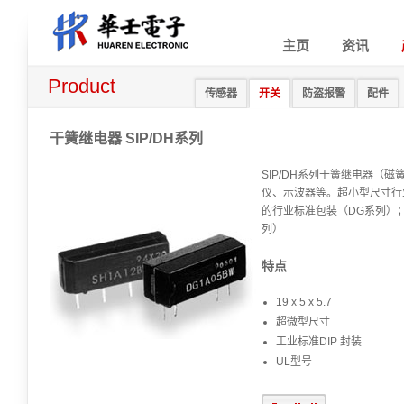
主页
资讯
Product
传感器
开关
防盗报警
配件
干簧继电器 SIP/DH系列
SIP/DH系列干簧继电器（磁
仪、示波器等。超小型尺寸行
的行业标准包装（DG系列）
列）
特点
19 x 5 x 5.7
超微型尺寸
工业标准DIP 封装
UL型号