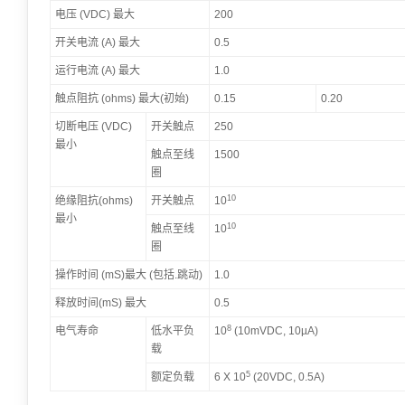
电压 (VDC) 最大
200
开关电流 (A) 最大
0.5
运行电流 (A) 最大
1.0
触点阻抗 (ohms) 最大(初始)
0.15
0.20
切断电压 (VDC)
开关触点
250
最小
触点至线
1500
圈
10
绝缘阻抗(ohms)
开关触点
10
最小
10
触点至线
10
圈
操作时间 (mS)最大 (包括.跳动)
1.0
释放时间(mS) 最大
0.5
8
电气寿命
低水平负
10
(10mVDC, 10µA)
载
5
额定负载
6 X 10
(20VDC, 0.5A)